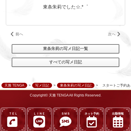
東条朱莉でした☆.*゜
前へ
次へ
東条朱莉の写メ日記一覧
すべての写メ日記
天雅 TENGA
写メ日記
東条朱莉の写メ日記
スタートご予約あ
Copyright© 天雅 TENGA All Rights Reserved.
ＴＥＬ
ＬＩＮＥ
ＳＭＳ
ネット予約
出勤情報