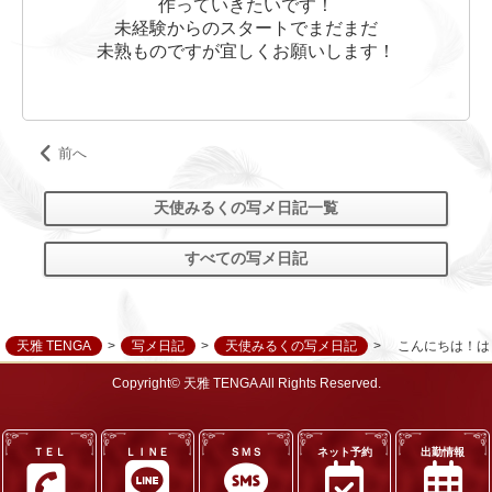
作っていきたいです！
未経験からのスタートでまだまだ
未熟ものですが宜しくお願いします！
前へ
天使みるくの写メ日記一覧
すべての写メ日記
天雅 TENGA
写メ日記
天使みるくの写メ日記
こんにちは！は
Copyright© 天雅 TENGA All Rights Reserved.
ＴＥＬ
ＬＩＮＥ
ＳＭＳ
ネット予約
出勤情報