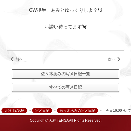
GW後半、あみとゆっくりしよ？🫣
お誘い待ってます💓
前へ
次へ
佐々木あみの写メ日記一覧
すべての写メ日記
天雅 TENGA
写メ日記
佐々木あみの写メ日記
今日16:00~い
Copyright© 天雅 TENGA All Rights Reserved.