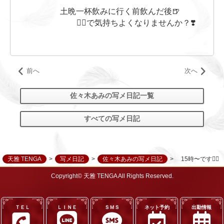
土晩一杯飲みに行く前飲んだ後🍺
💆‍♂️で気持ちよくなりませんか？❣️
前へ
次へ
佐々木あみの写メ日記一覧
すべての写メ日記
天雅 TENGA
写メ日記
佐々木あみの写メ日記
15時〜です✊🏻
Copyright© 天雅 TENGA All Rights Reserved.
ＴＥＬ
ＬＩＮＥ
ＳＭＳ
ネット予約
出勤情報