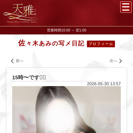
営業時間10:00 ～ 翌1:00
佐
々木あみの写メ日記
プロフィール
前へ
次へ
15時〜です✊🏻
2026-05-30 13:57